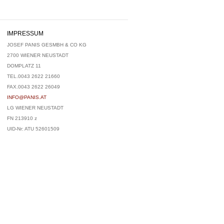
IMPRESSUM
JOSEF PANIS GESMBH & CO KG
2700 WIENER NEUSTADT
DOMPLATZ 11
TEL.0043 2622 21660
FAX.0043 2622 26049
INFO@PANIS.AT
LG WIENER NEUSTADT
FN 213910 z
UID-Nr: ATU 52601509