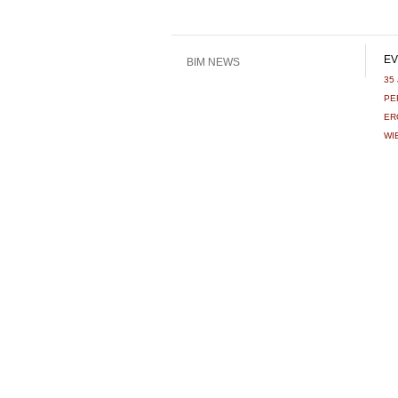
EV
BIM NEWS
35
PE
ER
WI