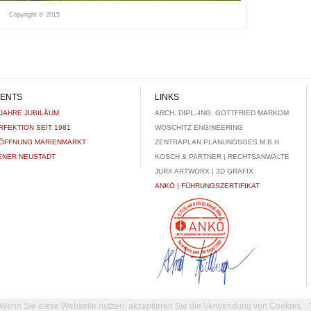
Copyright © 2015
ENTS
LINKS
 JAHRE JUBILÄUM
ARCH. DIPL.-ING. GOTTFRIED MARKOM
RFEKTION SEIT 1981
WOSCHITZ ENGINEERING
ÖFFNUNG MARIENMARKT
ZENTRAPLAN PLANUNGSGES.M.B.H
ENER NEUSTADT
KOSCH & PARTNER | RECHTSANWÄLTE
JURX ARTWORX | 3D GRAFIX
ANKÖ | FÜHRUNGSZERTIFIKAT
Wenn Sie diese Webseite nutzen, akzeptieren Sie die Verwendung von Cookies.