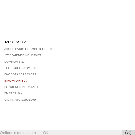
IMPRESSUM
JOSEF PANIS GESMBH & CO KG
2700 WIENER NEUSTADT
DOMPLATZ 11
TEL.0043 2622 21660
FAX.0043 2622 26049
INFO@PANIS.AT
LG WIENER NEUSTADT
FN 213910 z
UID-Nr: ATU 52601509
Weitere Informationen
OK