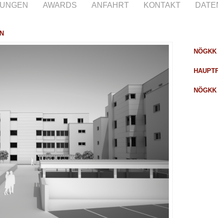
TUNGEN
AWARDS
ANFAHRT
KONTAKT
DATE
N
NÖGKK 
HAUPTP
NÖGKK