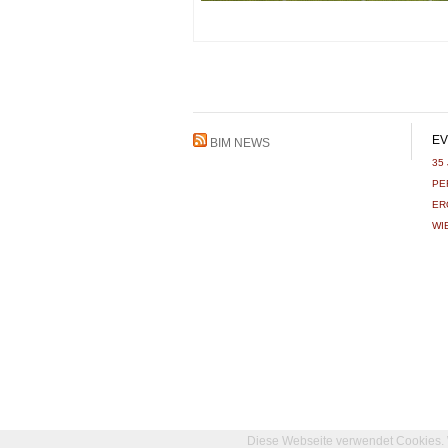
EV
BIM NEWS
35
PE
ER
WI
Diese Webseite verwendet Cookies. 